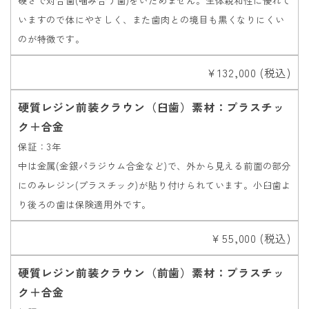
硬さで対合歯(噛み合う歯)をいためません。生体親和性に優れて
いますので体にやさしく、また歯肉との境目も黒くなりにくい
のが特徴です。
￥132,000 (税込)
硬質レジン前装クラウン（臼歯）素材：プラスチッ
ク＋合金
保証：3年
中は金属(金銀パラジウム合金など)で、外から見える前面の部分
にのみレジン(プラスチック)が貼り付けられています。小臼歯よ
り後ろの歯は保険適用外です。
￥55,000 (税込)
硬質レジン前装クラウン（前歯）素材：プラスチッ
ク＋合金