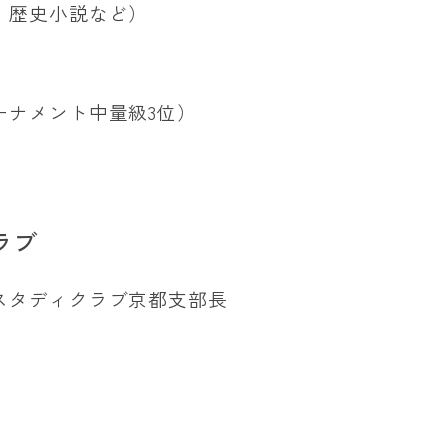
、歴史小説など）
ーナメント中量級3位）
ラブ
スタディクラブ京都支部長