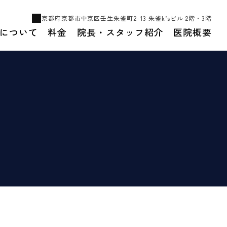
京都府京都市中京区壬生朱雀町2-13 朱雀k’sビル 2階・3階
について
料金
院長・スタッフ紹介
医院概要