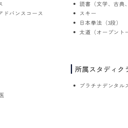
ス
読書（文学、古典
アドバンスコース
スキー
日本拳法（3段）
太道（オープント
所属スタディク
プラチナデンタル
医