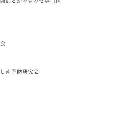
顎関節とかみ合わせ専門医
学会
むし歯予防研究会